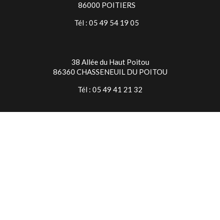
86000 POITIERS
Tél : 05 49 54 19 05
38 Allée du Haut Poitou
86360 CHASSENEUIL DU POITOU
Tél : 05 49 41 21 32
TIMES SQUARE NIORT
7 Rue Jean Baptiste Colbert
79000 NIORT
Tél : 05 49 24 28 18