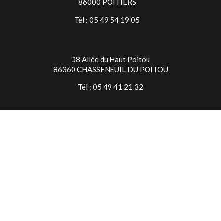
86000 POITIERS
Tél : 05 49 54 19 05
38 Allée du Haut Poitou
86360 CHASSENEUIL DU POITOU
Tél : 05 49 41 21 32
TIMES SQUARE NIORT
7 Rue Jean Baptiste Colbert
79000 NIORT
Tél : 05 49 24 28 18