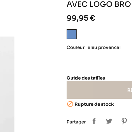
AVEC LOGO BRO
99,95 €
Bleu
provencal
Couleur : Bleu provencal
Guide des tailles
R

Rupture de stock
Partager