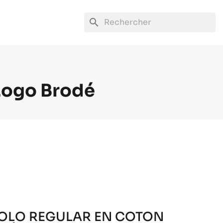
search
 Logo Brodé
POLO REGULAR EN COTON