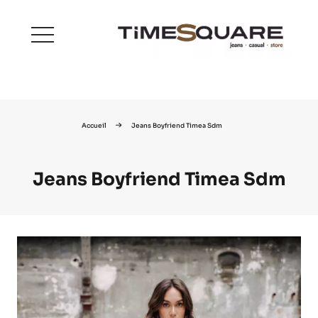
menu
Accueil
Jeans Boyfriend Timea Sdm
Jeans Boyfriend Timea Sdm