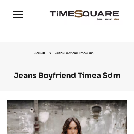
menu
Accueil
Jeans Boyfriend Timea Sdm
Jeans Boyfriend Timea Sdm