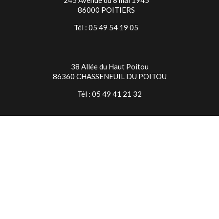
245 Avenue du 8 mai 1945
86000 POITIERS
Tél : 05 49 54 19 05
38 Allée du Haut Poitou
86360 CHASSENEUIL DU POITOU
Tél : 05 49 41 21 32
TIMES SQUARE NIORT
7 Rue Jean Baptiste Colbert
79000 NIORT
Tél : 05 49 24 28 18