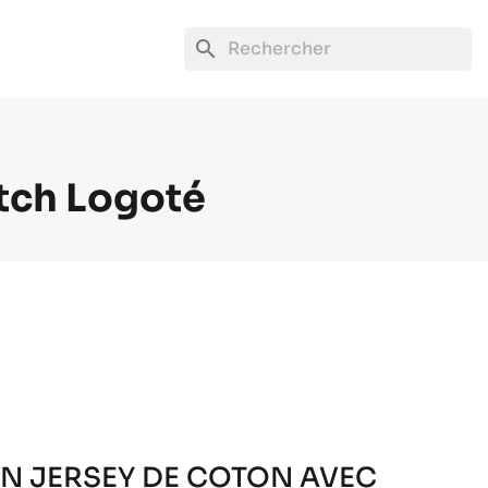
search
atch Logoté
EN JERSEY DE COTON AVEC