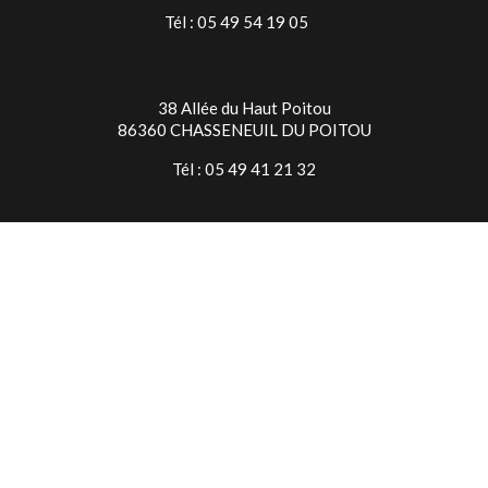
Tél : 05 49 54 19 05
38 Allée du Haut Poitou
86360 CHASSENEUIL DU POITOU
Tél : 05 49 41 21 32
TIMES SQUARE NIORT
7 Rue Jean Baptiste Colbert
79000 NIORT
Tél : 05 49 24 28 18
© Copyright 2026 Times Square
Mentions légales