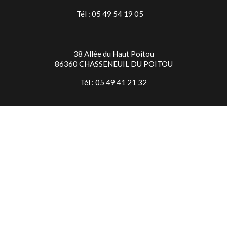
Tél : 05 49 54 19 05
38 Allée du Haut Poitou
86360 CHASSENEUIL DU POITOU
Tél : 05 49 41 21 32
TIMES SQUARE NIORT
7 Rue Jean Baptiste Colbert
79000 NIORT
Tél : 05 49 24 28 18
© Copyright 2026 Times Square
Mentions légales