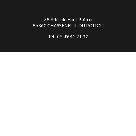
38 Allée du Haut Poitou
86360 CHASSENEUIL DU POITOU
Tél : 05 49 41 21 32
TIMES SQUARE NIORT
7 Rue Jean Baptiste Colbert
79000 NIORT
Tél : 05 49 24 28 18
© Copyright 2026 Times Square
Mentions légales
Conditions générales de vente
Réalisé par l’agence web
16h33