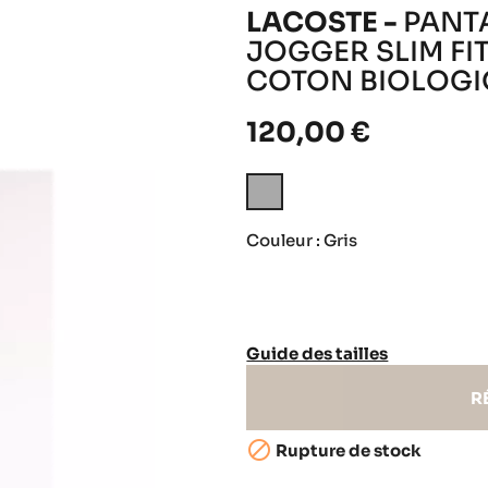
LACOSTE -
PANT
JOGGER SLIM FI
COTON BIOLOG
120,00 €
Gris
Couleur : Gris
Guide des tailles
R

Rupture de stock