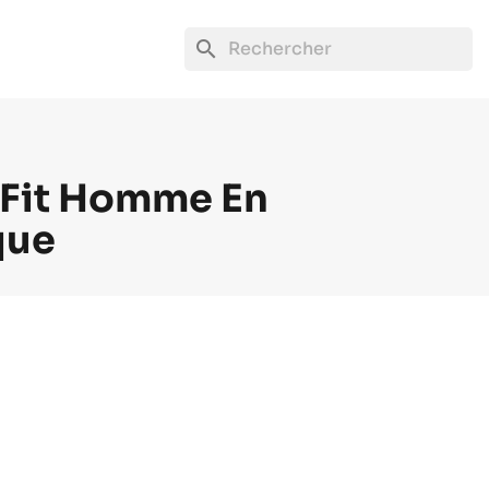
search
 Fit Homme En
que