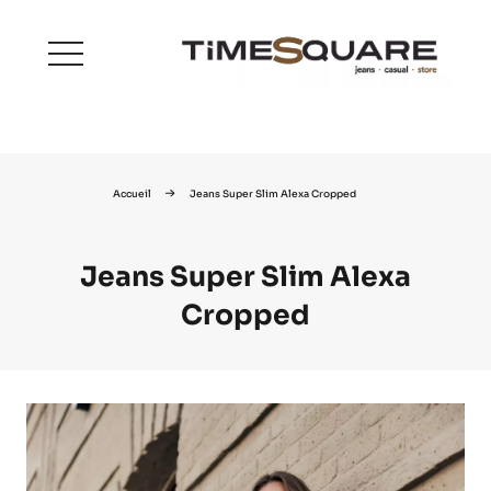
menu
Accueil
Jeans Super Slim Alexa Cropped
Jeans Super Slim Alexa
Cropped