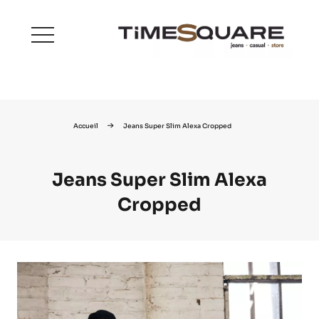
menu
Accueil
Jeans Super Slim Alexa Cropped
Jeans Super Slim Alexa
Cropped