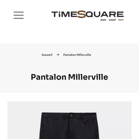
menu
Accueil
Pantalon Millerville
Pantalon Millerville