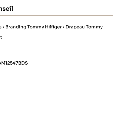
seil
rée • Branding Tommy Hilfiger • Drapeau Tommy
nt
0AM12547BDS