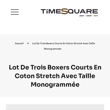
menu
Accueil
Lot De Trois Boxers Courts En Coton Stretch Avec Taille
Monogrammée
Lot De Trois Boxers Courts En
Coton Stretch Avec Taille
Monogrammée