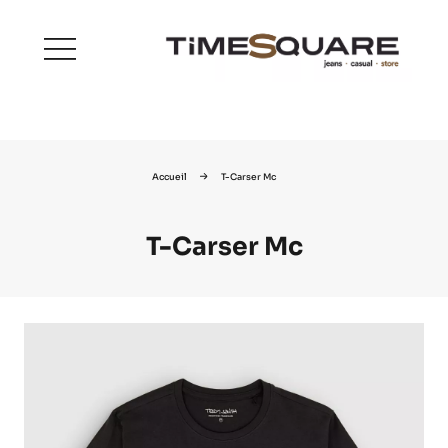
menu
Accueil
T-Carser Mc
T-Carser Mc