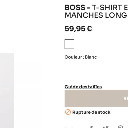
BOSS -
T-SHIRT 
MANCHES LONGU
59,95 €
Blanc
Couleur : Blanc
Guide des tailles
R

Rupture de stock