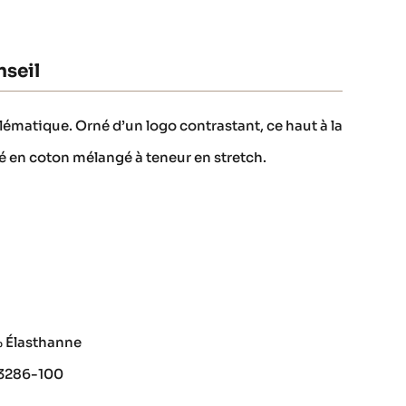
seil
atique. Orné d’un logo contrastant, ce haut à la
é en coton mélangé à teneur en stretch.
% Élasthanne
73286-100