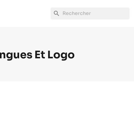
search
ongues Et Logo