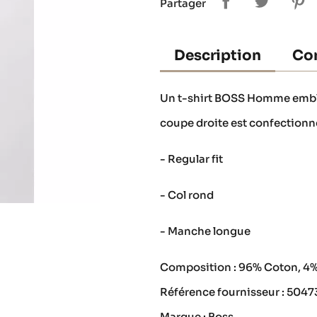
Partager
Description
Con
Un t-shirt BOSS Homme emblém
coupe droite est confectionn
- Regular fit
- Col rond
- Manche longue
Composition : 96% Coton, 4
Référence fournisseur : 504
Marque : Boss