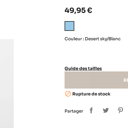
49,95 €
Desert
sky/Blanc
Couleur : Desert sky/Blanc
Guide des tailles
R

Rupture de stock
Partager