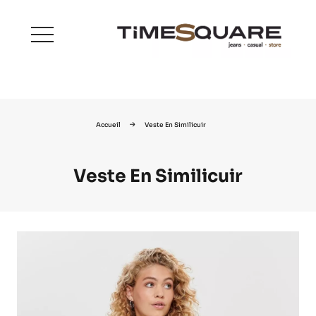
menu
Accueil
Veste En Similicuir
Veste En Similicuir