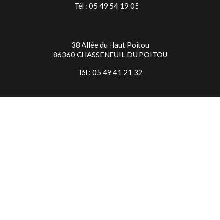
Tél : 05 49 54 19 05
38 Allée du Haut Poitou
86360 CHASSENEUIL DU POITOU
Tél : 05 49 41 21 32
TIMES SQUARE NIORT
7 Rue Jean Baptiste Colbert
79000 NIORT
Tél : 05 49 24 28 18
© Copyright 2026 Times Square
Mentions légales