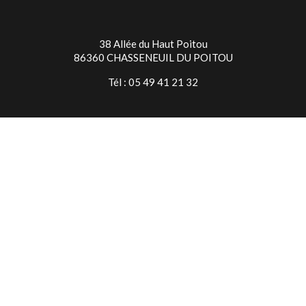
38 Allée du Haut Poitou
86360 CHASSENEUIL DU POITOU
Tél : 05 49 41 21 32
TIMES SQUARE NIORT
7 Rue Jean Baptiste Colbert
79000 NIORT
Tél : 05 49 24 28 18
© Copyright 2026 Times Square
Mentions légales
Conditions générales de vente
Réalisé par l’agence web
16h33