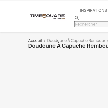
INSPIRATIONS
search
Accueil
Doudoune À Capuche Rembourré
Doudoune À Capuche Rembou