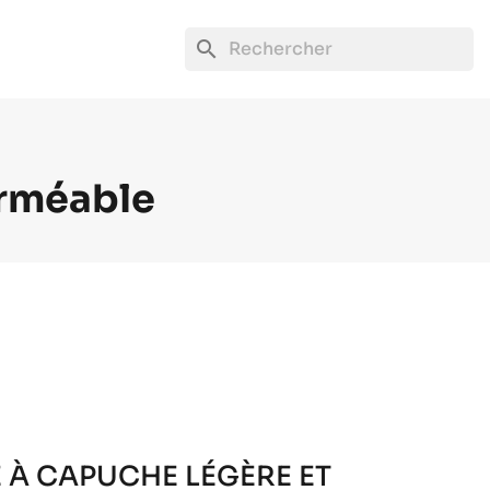
search
erméable
 À CAPUCHE LÉGÈRE ET