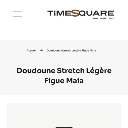
menu
Accueil
Doudoune Stretch Légère Figue Maia
Doudoune Stretch Légère
Figue Maia