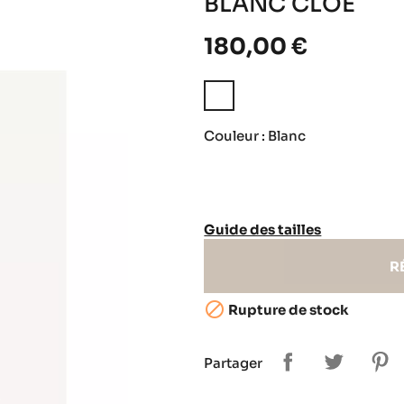
BLANC CLOE
180,00 €
Blanc
Couleur : Blanc
Guide des tailles
R

Rupture de stock
Partager