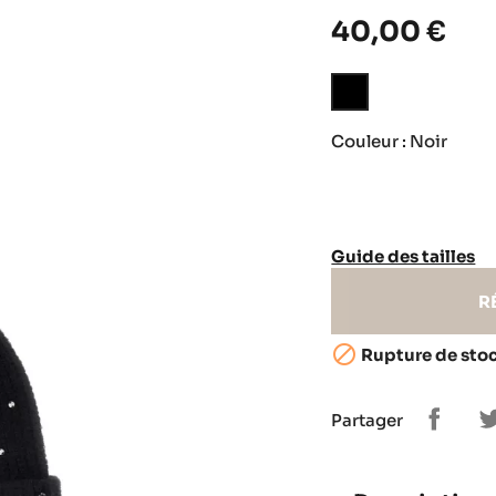
40,00 €
Noir
Couleur : Noir
Guide des tailles
R

Rupture de sto
Partager