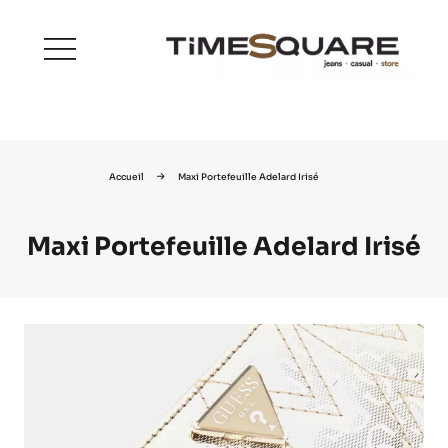
menu
Accueil
Maxi Portefeuille Adelard Irisé
Maxi Portefeuille Adelard Irisé